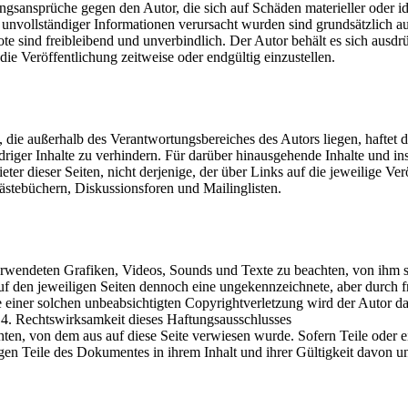
ftungsansprüche gegen den Autor, die sich auf Schäden materieller oder 
unvollständiger Informationen verursacht wurden sind grundsätzlich au
ote sind freibleibend und unverbindlich. Der Autor behält es sich ausd
e Veröffentlichung zeitweise oder endgültig einzustellen.
d, die außerhalb des Verantwortungsbereiches des Autors liegen, haftet 
riger Inhalte zu verhindern. Für darüber hinausgehende Inhalte und i
eter dieser Seiten, nicht derjenige, der über Links auf die jeweilige Ve
ästebüchern, Diskussionsforen und Mailinglisten.
 verwendeten Grafiken, Videos, Sounds und Texte zu beachten, von ihm s
auf den jeweiligen Seiten dennoch eine ungekennzeichnete, aber durch 
le einer solchen unbeabsichtigten Copyrightverletzung wird der Autor d
4. Rechtswirksamkeit dieses Haftungsausschlusses
chten, von dem aus auf diese Seite verwiesen wurde. Sofern Teile oder 
rigen Teile des Dokumentes in ihrem Inhalt und ihrer Gültigkeit davon u