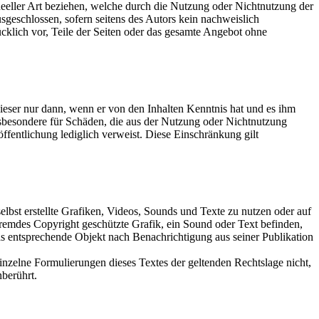
ideeller Art beziehen, welche durch die Nutzung oder Nichtnutzung der
sgeschlossen, sofern seitens des Autors kein nachweislich
rücklich vor, Teile der Seiten oder das gesamte Angebot ohne
dieser nur dann, wenn er von den Inhalten Kenntnis hat und es ihm
nsbesondere für Schäden, die aus der Nutzung oder Nichtnutzung
röffentlichung lediglich verweist. Diese Einschränkung gilt
elbst erstellte Grafiken, Videos, Sounds und Texte zu nutzen oder auf
fremdes Copyright geschützte Grafik, ein Sound oder Text befinden,
as entsprechende Objekt nach Benachrichtigung aus seiner Publikation
einzelne Formulierungen dieses Textes der geltenden Rechtslage nicht,
nberührt.