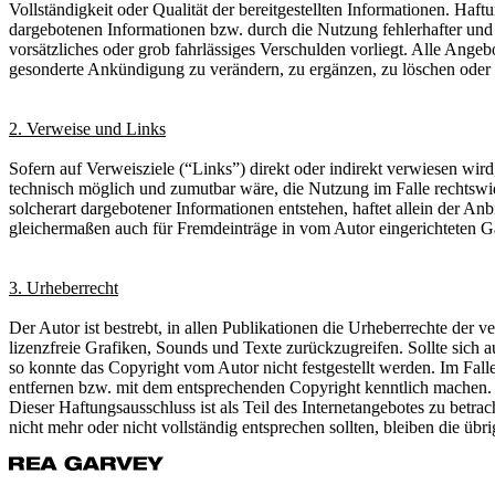
Vollständigkeit oder Qualität der bereitgestellten Informationen. Ha
dargebotenen Informationen bzw. durch die Nutzung fehlerhafter und 
vorsätzliches oder grob fahrlässiges Verschulden vorliegt. Alle Angeb
gesonderte Ankündigung zu verändern, zu ergänzen, zu löschen oder di
2. Verweise und Links
Sofern auf Verweisziele (“Links”) direkt oder indirekt verwiesen wir
technisch möglich und zumutbar wäre, die Nutzung im Falle rechtswid
solcherart dargebotener Informationen entstehen, haftet allein der Anbi
gleichermaßen auch für Fremdeinträge in vom Autor eingerichteten G
3. Urheberrecht
Der Autor ist bestrebt, in allen Publikationen die Urheberrechte der
lizenzfreie Grafiken, Sounds und Texte zurückzugreifen. Sollte sich 
so konnte das Copyright vom Autor nicht festgestellt werden. Im Fal
entfernen bzw. mit dem entsprechenden Copyright kenntlich machen. 
Dieser Haftungsausschluss ist als Teil des Internetangebotes zu betra
nicht mehr oder nicht vollständig entsprechen sollten, bleiben die üb