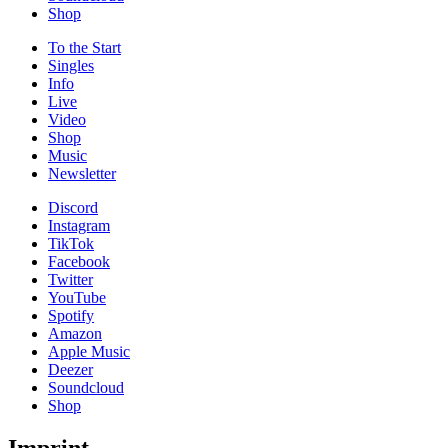
Shop
To the
Start
Singles
Info
Live
Video
Shop
Music
News­letter
Discord
Instagram
TikTok
Facebook
Twitter
YouTube
Spotify
Amazon
Apple Music
Deezer
Soundcloud
Shop